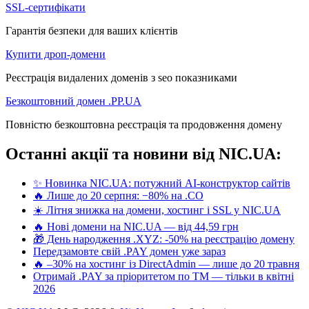
SSL-сертифікати
Гарантія безпеки для ваших клієнтів
Купити дроп-домени
Реєстрація видалених доменів з seo показниками
Безкоштовний домен .PP.UA
Повністю безкоштовна реєстрація та продовження домену
Останні акції та новини від NIC.UA:
✨ Новинка NIC.UA: потужний AI-конструктор сайтів
🔥 Лише до 20 серпня: −80% на .CO
☀️ Літня знижка на домени, хостинг і SSL у NIC.UA
🔥 Нові домени на NIC.UA — від 44,59 грн
🎁 День народження .XYZ: -50% на реєстрацію домену
Передзамовте свій .PAY домен уже зараз
🔥 –30% на хостинг із DirectAdmin — лише до 20 травня
Отримай .PAY за пріоритетом по ТМ — тільки в квітні
2026